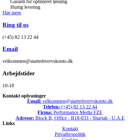
Garanti for optimeret løsning
Hurtig levering
Hør mere
Ring til os
(+45) 82 13 22 44
Email
velkommen@starterhvervskonto.dk
Arbejdstider
10-18
Kontakt oplysninger
Email:
velkommen@starterhvervskonto.dk
Telefon:
(+45) 82 13 22 44
Firma:
Performance Media FZE
Adresse:
Block B, Office - B18-033 - Sharjah - U.A.E
Links
Kontakt
Privatlivspolitik
Cookies