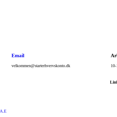
Email
Ar
velkommen@starterhvervskonto.dk
10-
Lin
.A.E