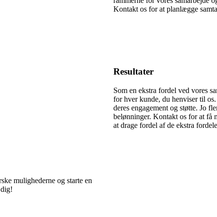
rammerne for vores samarbejde og 
Kontakt os for at planlægge samta
Resultater
Som en ekstra fordel ved vores s
for hver kunde, du henviser til os
deres engagement og støtte. Jo fle
belønninger. Kontakt os for at f
at drage fordel af de ekstra fordele
rske mulighederne og starte en
a dig!