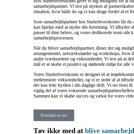
Hos Starterhverskonto giver vi dig mulighed for at bl
samarbejdspartner. Vi tror på styrken af partnerskab
situation, hvor både du og vi kan drage fordel af et f
Som samarbejdspartner hos Starterhverskonto får du a
kan hjælpe med at styrke din forretning. Vi tilbyder 
passer til dine behov, og vores dedikerede team står kl
samarbejdsprocessen.
Når du bliver samarbejdspartner, åbner der sig muligh
arrangementer, netværksmøder og workshops, hvor d
andre iværksættere og virksomheder. Vi tror på at del
mål er at skabe et positivt og støttende miljø for alle
Vores Starterhverskonto er designet til at imødeko
mellemstore virksomheder, og vi er stolte af at tilbyde
der kan lette byrden i din daglige drift. Vi ser frem 
vigtig del af vores voksende samarbejdspartnerfælles
Sammen kan vi skabe succes og vækst for vores vir
Kontakt os nu
Tøv ikke med at
blive samarbej