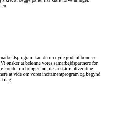
sikre, at begge parter har klare forventninger.
len.
amarbejdsprogram kan du nu nyde godt af bonusser
. Vi ønsker at belønne vores samarbejdspartnere for
re kunder du bringer ind, desto større bliver dine
å mere at vide om vores incitamentprogram og begynd
 i dag.