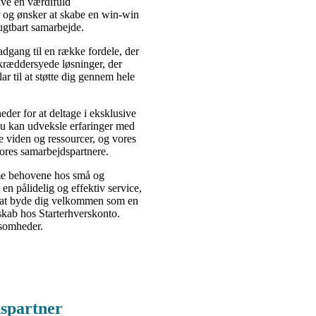
ive en værdifuld
er og ønsker at skabe en win-win
rugtbart samarbejde.
dgang til en række fordele, der
skræddersyede løsninger, der
ar til at støtte dig gennem hele
eder for at deltage i eksklusive
u kan udveksle erfaringer med
e viden og ressourcer, og vores
 vores samarbejdspartnere.
mme behovene hos små og
 en pålidelig og effektiv service,
til at byde dig velkommen som en
skab hos Starterhverskonto.
ksomheder.
dspartner