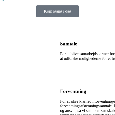
Kom igang i dag
Samtale
For at blive samarbejdspartner hos
at udforske mulighederne for et fru
Forventning
For at sikre klarhed i forventning
forventningsafstemningssamtale. D
og ansvar, så vi sammen kan skabe 